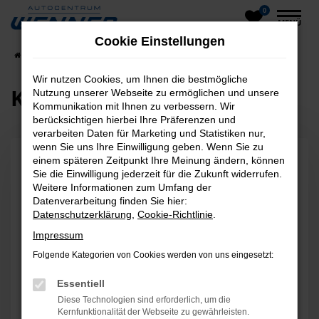
0
Zum
MENÜ
Hauptinhalt
Cookie Einstellungen
springen
Startseite
Kontakt & Öffnungszeiten
Wir nutzen Cookies, um Ihnen die bestmögliche
Kontakt & Öffnungszeiten
Nutzung unserer Webseite zu ermöglichen und unsere
Kommunikation mit Ihnen zu verbessern. Wir
berücksichtigen hierbei Ihre Präferenzen und
verarbeiten Daten für Marketing und Statistiken nur,
wenn Sie uns Ihre Einwilligung geben. Wenn Sie zu
einem späteren Zeitpunkt Ihre Meinung ändern, können
Kontaktformular
Sie die Einwilligung jederzeit für die Zukunft widerrufen.
Weitere Informationen zum Umfang der
Wählen Sie bitte den entsprechenden Betreff
Datenverarbeitung finden Sie hier:
für die Kontaktanfrage
Datenschutzerklärung
,
Cookie-Richtlinie
.
Impressum
Betreff
Folgende Kategorien von Cookies werden von uns eingesetzt:
Essentiell
Diese Technologien sind erforderlich, um die
Vorname *
Kernfunktionalität der Webseite zu gewährleisten.