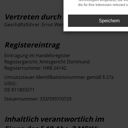
Technologien eingesetzt, die v
die für Ihre Interessen relevant s
Vertreten durch
Speichern
Geschäftsführer: Ernst Wenner
Registereintrag
Eintragung im Handelsregister
Registergericht: Amtsgericht Dortmund
Registernummer: HRB 24142
Umsatzsteuer-Identifikationsnummer gemäß § 27a
UStG:
DE 811803271
Steuernummer: 333/5997/0729
Inhaltlich verantwortlich im