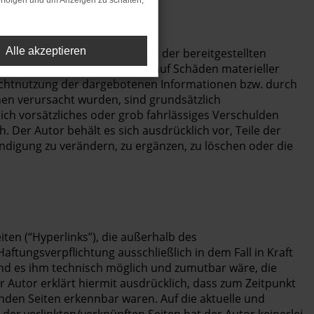
rfolgen und um Anzeigen zu schalten,
Alle akzeptieren
ichtigkeit und Vollständigkeit der bereitgestellten
egen den Autor, welche sich auf Schäden materieller
Nichtnutzung der dargebotenen Informationen bzw. durch
nen verursacht wurden, sind grundsätzlich
ich vorsätzliches oder grob fahrlässiges Verschulden
h. Der Autor behält es sich ausdrücklich vor, Teile der
digung zu verändern, zu ergänzen, zu löschen oder die
ten (“Hyperlinks”), die außerhalb des
ftungsverpflichtung ausschließlich in dem Fall in Kraft
und es ihm technisch möglich und zumutbar wäre, die
r Autor erklärt hiermit ausdrücklich, dass zum Zeitpunkt
kenden Seiten erkennbar waren. Auf die aktuelle und