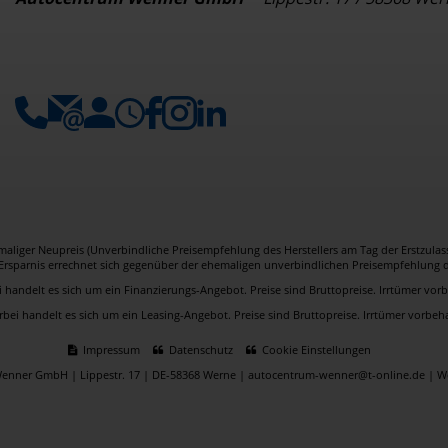
aliger Neupreis (Unverbindliche Preisempfehlung des Herstellers am Tag der Erstzulas
Ersparnis errechnet sich gegenüber der ehemaligen unverbindlichen Preisempfehlung de
i handelt es sich um ein Finanzierungs-Angebot. Preise sind Bruttopreise. Irrtümer vor
rbei handelt es sich um ein Leasing-Angebot. Preise sind Bruttopreise. Irrtümer vorbeha
Impressum
Datenschutz
Cookie Einstellungen
enner GmbH | Lippestr. 17 | DE-58368 Werne | autocentrum-wenner@t-online.de |
We