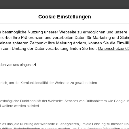
Cookie Einstellungen
ie bestmögliche Nutzung unserer Webseite zu ermöglichen und unsere
hierbei Ihre Präferenzen und verarbeiten Daten für Marketing und Stati
einem späteren Zeitpunkt Ihre Meinung ändern, können Sie die Einwillig
en zum Umfang der Datenverarbeitung finden Sie hier:
Datenschutzerkl
en von uns eingesetzt:
Erlaubnis nach § 34d Abs. 1 GewO
Der Autocentrum Wenner GmbH wurde am 11.11.2014 die E
rlich, um die Kernfunktionalität der Webseite zu gewährleisten.
34d Abs. 1 der Gewerbeordnung tätig zu sein.
Zuständige Erlaubnisbehörde: Industrie- und Handelska
(Link einfügen)
estmögliche Funktionalität der Webseite. Services von Drittanbietern wie Google 
eitere werden aktiviert.
Registereintrag Versicherungsvermittlerregister: Registr
Vermittlerregister (www.vermittlerregister.info)
 es uns, die Nutzung der Webseite zu analysieren, um die Leistung zu messen u