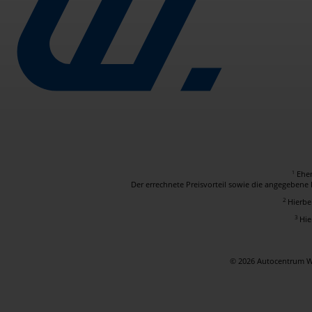
Ehem
1
Der errechnete Preisvorteil sowie die angegebene 
2
Hierbe
3
Hie
© 2026 Autocentrum W