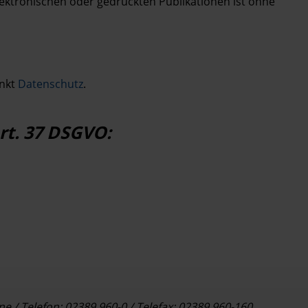
ktronischen oder gedruckten Publikationen ist ohne
unkt
Datenschutz
.
t. 37 DSGVO:
ne / Telefon: 02389 960-0 / Telefax: 02389 960-160