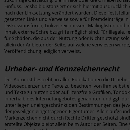
zukünftige Gestaltung, die Inhalte oder die Urheberschaft
Einfluss. Deshalb distanziert er sich hiermit ausdrücklich 
nach der Linksetzung verändert wurden. Diese Feststellun
gesetzten Links und Verweise sowie für Fremdeinträge i
Diskussionsforen, Linkverzeichnissen, Mailinglisten und
Inhalt externe Schreibzugriffe möglich sind. Für illegale,
für Schäden, die aus der Nutzung oder Nichtnutzung sol
allein der Anbieter der Seite, auf welche verwiesen wurde, 
Veröffentlichung lediglich verweist.
Urheber- und Kennzeichenrecht
Der Autor ist bestrebt, in allen Publikationen die Urheb
Videosequenzen und Texte zu beachten, von ihm selbst e
und Texte zu nutzen oder auf lizenzfreie Grafiken, Tond
innerhalb des Internetangebotes genannten und ggf. du
unterliegen uneingeschränkt den Bestimmungen des jewe
der jeweiligen eingetragenen Eigentümer. Allein aufgrund
Markenzeichen nicht durch Rechte Dritter geschützt sind!
erstellte Objekte bleibt allein beim Autor der Seiten. Ein