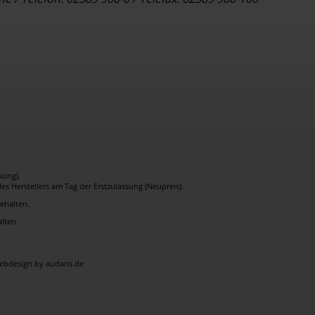
sung).
s Herstellers am Tag der Erstzulassung (Neupreis).
behalten.
lten.
bdesign by audaris.de