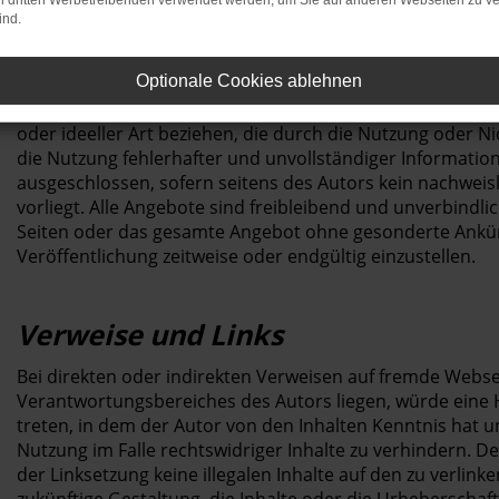
on dritten Werbetreibenden verwendet werden, um Sie auf anderen Webseiten zu ve
ind.
Inhalt des Onlineangebotes
Optionale Cookies ablehnen
Der Autor übernimmt keinerlei Gewähr für die Aktualität, R
Informationen auf unserer Website. Haftungsansprüche g
oder ideeller Art beziehen, die durch die Nutzung oder 
die Nutzung fehlerhafter und unvollständiger Informatio
ausgeschlossen, sofern seitens des Autors kein nachweisl
vorliegt. Alle Angebote sind freibleibend und unverbindlic
Seiten oder das gesamte Angebot ohne gesonderte Ankün
Veröffentlichung zeitweise oder endgültig einzustellen.
Verweise und Links
Bei direkten oder indirekten Verweisen auf fremde Websei
Verantwortungsbereiches des Autors liegen, würde eine Ha
treten, in dem der Autor von den Inhalten Kenntnis hat 
Nutzung im Falle rechtswidriger Inhalte zu verhindern. De
der Linksetzung keine illegalen Inhalte auf den zu verlin