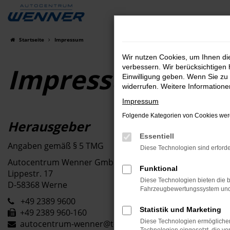
Zum
Hauptinhalt
springen
Startseite
Impressum
Wir nutzen Cookies, um Ihnen d
Impressum
verbessern. Wir berücksichtigen 
Einwilligung geben. Wenn Sie zu 
widerrufen. Weitere Information
Impressum
Folgende Kategorien von Cookies werd
Herausgeber
Essentiell
Angaben gemäß § 5 TMG
Diese Technologien sind erforde
Autocentrum Wenner GmbH
Funktional
Lippestr. 17
Diese Technologien bieten die b
D-58368 Werne
Fahrzeugbewertungssystem und w
+49 2389 9600
Statistik und Marketing
+49 2389 960-160
Diese Technologien ermöglichen
autocentrum-wenner@t-online.de