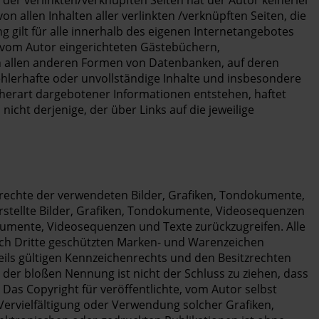
 der verlinkten/verknüpften Seiten hat der Autor keinerlei
von allen Inhalten aller verlinkten /verknüpften Seiten, die
g gilt für alle innerhalb des eigenen Internetangebotes
n vom Autor eingerichteten Gästebüchern,
 in allen anderen Formen von Datenbanken, auf deren
 fehlerhafte oder unvollständige Inhalte und insbesondere
cherart dargebotener Informationen entstehen, haftet
nicht derjenige, der über Links auf die jeweilige
errechte der verwendeten Bilder, Grafiken, Tondokumente,
rstellte Bilder, Grafiken, Tondokumente, Videosequenzen
okumente, Videosequenzen und Texte zurückzugreifen. Alle
rch Dritte geschützten Marken- und Warenzeichen
ils gültigen Kennzeichenrechts und den Besitzrechten
 der bloßen Nennung ist nicht der Schluss zu ziehen, dass
 Das Copyright für veröffentlichte, vom Autor selbst
e Vervielfältigung oder Verwendung solcher Grafiken,