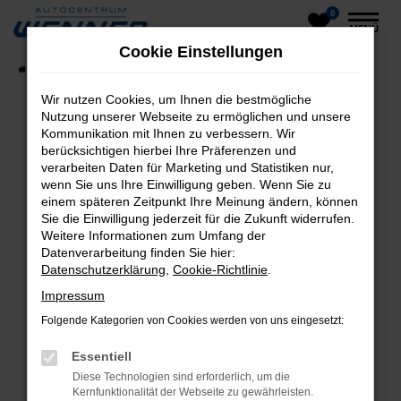
0
Zum
MENÜ
Hauptinhalt
Cookie Einstellungen
springen
Startseite
Fahrzeuge
Fahrzeug-Showroom
Wir nutzen Cookies, um Ihnen die bestmögliche
Nutzung unserer Webseite zu ermöglichen und unsere
Kommunikation mit Ihnen zu verbessern. Wir
Fehler: Network Error
berücksichtigen hierbei Ihre Präferenzen und
verarbeiten Daten für Marketing und Statistiken nur,
Beim Laden ist ein Fehler aufgetreten.
wenn Sie uns Ihre Einwilligung geben. Wenn Sie zu
einem späteren Zeitpunkt Ihre Meinung ändern, können
Hier sind ein paar Tipps, die dir helfen können:
Sie die Einwilligung jederzeit für die Zukunft widerrufen.
Weitere Informationen zum Umfang der
Überprüfe deine Firewall und deine
Datenverarbeitung finden Sie hier:
Internetverbindung.
Datenschutzerklärung
,
Cookie-Richtlinie
.
Laden andere Webseiten, zum Beispiel deine
Impressum
Suchmaschine?
Folgende Kategorien von Cookies werden von uns eingesetzt:
Prüfe deine Browsererweiterungen.
Manche Erweiterungen, wie Werbeblocker,
Essentiell
können das Laden bestimmter Seiten
Diese Technologien sind erforderlich, um die
verhindern. Funktioniert die Seite in einem
Kernfunktionalität der Webseite zu gewährleisten.