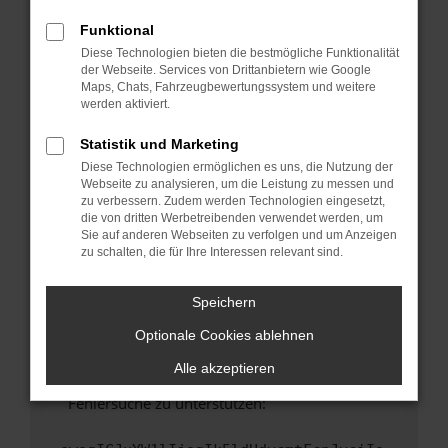
anderen Browser oder in einem privaten
Fenster?
Funktional
Diese Technologien bieten die bestmögliche Funktionalität
Starte dein Gerät neu.
der Webseite. Services von Drittanbietern wie Google
Das kann manchmal helfen, vorübergehende
Maps, Chats, Fahrzeugbewertungssystem und weitere
Probleme zu beheben.
werden aktiviert.
Stelle sicher, dass dein Browser und dein
Statistik und Marketing
Betriebssystem auf dem neuesten Stand
Diese Technologien ermöglichen es uns, die Nutzung der
sind.
Webseite zu analysieren, um die Leistung zu messen und
Veraltete Software birgt nicht nur ein
zu verbessern. Zudem werden Technologien eingesetzt,
Sicherheitsrisiko, sondern kann auch dazu
die von dritten Werbetreibenden verwendet werden, um
Sie auf anderen Webseiten zu verfolgen und um Anzeigen
führen, dass bestimmte Funktionen nicht mehr
zu schalten, die für Ihre Interessen relevant sind.
unterstützt werden.
Wende dich an den Webseitenbetreiber.
Speichern
Wenn du alle oben genannten Schritte versucht
hast, kontaktiere uns bitte. Wir werden
Optionale Cookies ablehnen
versuchen, das Problem zu beheben. Du kannst
Alle akzeptieren
uns diesen Text schicken, um uns bei der
Fehlersuche zu unterstützen: