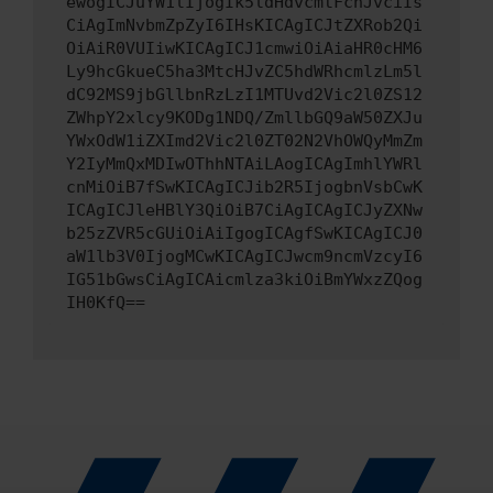
ewogICJuYW1lIjogIk5ldHdvcmtFcnJvciIs
CiAgImNvbmZpZyI6IHsKICAgICJtZXRob2Qi
OiAiR0VUIiwKICAgICJ1cmwiOiAiaHR0cHM6
Ly9hcGkueC5ha3MtcHJvZC5hdWRhcmlzLm5l
dC92MS9jbGllbnRzLzI1MTUvd2Vic2l0ZS12
ZWhpY2xlcy9KODg1NDQ/ZmllbGQ9aW50ZXJu
YWxOdW1iZXImd2Vic2l0ZT02N2VhOWQyMmZm
Y2IyMmQxMDIwOThhNTAiLAogICAgImhlYWRl
cnMiOiB7fSwKICAgICJib2R5IjogbnVsbCwK
ICAgICJleHBlY3QiOiB7CiAgICAgICJyZXNw
b25zZVR5cGUiOiAiIgogICAgfSwKICAgICJ0
aW1lb3V0IjogMCwKICAgICJwcm9ncmVzcyI6
IG51bGwsCiAgICAicmlza3kiOiBmYWxzZQog
IH0KfQ==