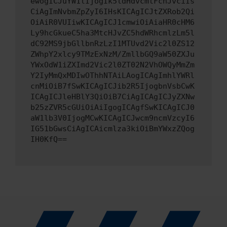
ewogICJuYW1lIjogIk5ldHdvcmtFcnJvciIs
CiAgImNvbmZpZyI6IHsKICAgICJtZXRob2Qi
OiAiR0VUIiwKICAgICJ1cmwiOiAiaHR0cHM6
Ly9hcGkueC5ha3MtcHJvZC5hdWRhcmlzLm5l
dC92MS9jbGllbnRzLzI1MTUvd2Vic2l0ZS12
ZWhpY2xlcy9TMzExNzM/ZmllbGQ9aW50ZXJu
YWxOdW1iZXImd2Vic2l0ZT02N2VhOWQyMmZm
Y2IyMmQxMDIwOThhNTAiLAogICAgImhlYWRl
cnMiOiB7fSwKICAgICJib2R5IjogbnVsbCwK
ICAgICJleHBlY3QiOiB7CiAgICAgICJyZXNw
b25zZVR5cGUiOiAiIgogICAgfSwKICAgICJ0
aW1lb3V0IjogMCwKICAgICJwcm9ncmVzcyI6
IG51bGwsCiAgICAicmlza3kiOiBmYWxzZQog
IH0KfQ==