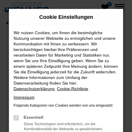
0
Zum
MENÜ
Hauptinhalt
Cookie Einstellungen
springen
Startseite
Fahrzeuge
Fahrzeug-Showroom
Wir nutzen Cookies, um Ihnen die bestmögliche
Nutzung unserer Webseite zu ermöglichen und unsere
Kommunikation mit Ihnen zu verbessern. Wir
Fehler: Network Error
berücksichtigen hierbei Ihre Präferenzen und
verarbeiten Daten für Marketing und Statistiken nur,
Beim Laden ist ein Fehler aufgetreten.
wenn Sie uns Ihre Einwilligung geben. Wenn Sie zu
einem späteren Zeitpunkt Ihre Meinung ändern, können
Hier sind ein paar Tipps, die dir helfen können:
Sie die Einwilligung jederzeit für die Zukunft widerrufen.
Weitere Informationen zum Umfang der
Überprüfe deine Firewall und deine
Datenverarbeitung finden Sie hier:
Internetverbindung.
Datenschutzerklärung
,
Cookie-Richtlinie
.
Laden andere Webseiten, zum Beispiel deine
Impressum
Suchmaschine?
Folgende Kategorien von Cookies werden von uns eingesetzt:
Prüfe deine Browsererweiterungen.
Manche Erweiterungen, wie Werbeblocker,
Essentiell
können das Laden bestimmter Seiten
Diese Technologien sind erforderlich, um die
verhindern. Funktioniert die Seite in einem
Kernfunktionalität der Webseite zu gewährleisten.