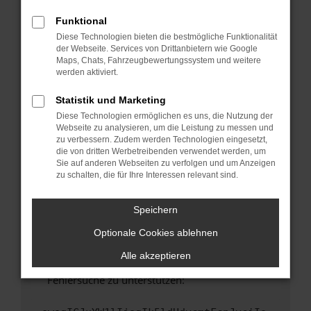
anderen Browser oder in einem privaten
Fenster?
Funktional
Diese Technologien bieten die bestmögliche Funktionalität
Starte dein Gerät neu.
der Webseite. Services von Drittanbietern wie Google
Das kann manchmal helfen, vorübergehende
Maps, Chats, Fahrzeugbewertungssystem und weitere
Probleme zu beheben.
werden aktiviert.
Stelle sicher, dass dein Browser und dein
Statistik und Marketing
Betriebssystem auf dem neuesten Stand
Diese Technologien ermöglichen es uns, die Nutzung der
sind.
Webseite zu analysieren, um die Leistung zu messen und
Veraltete Software birgt nicht nur ein
zu verbessern. Zudem werden Technologien eingesetzt,
Sicherheitsrisiko, sondern kann auch dazu
die von dritten Werbetreibenden verwendet werden, um
Sie auf anderen Webseiten zu verfolgen und um Anzeigen
führen, dass bestimmte Funktionen nicht mehr
zu schalten, die für Ihre Interessen relevant sind.
unterstützt werden.
Wende dich an den Webseitenbetreiber.
Speichern
Wenn du alle oben genannten Schritte versucht
hast, kontaktiere uns bitte. Wir werden
Optionale Cookies ablehnen
versuchen, das Problem zu beheben. Du kannst
Alle akzeptieren
uns diesen Text schicken, um uns bei der
Fehlersuche zu unterstützen: