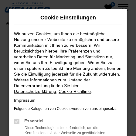
0
Zum
MENÜ
Hauptinhalt
Cookie Einstellungen
springen
Startseite
Fahrzeuge
Fahrzeug-Showroom
Wir nutzen Cookies, um Ihnen die bestmögliche
Nutzung unserer Webseite zu ermöglichen und unsere
Kommunikation mit Ihnen zu verbessern. Wir
Fehler: Network Error
berücksichtigen hierbei Ihre Präferenzen und
verarbeiten Daten für Marketing und Statistiken nur,
Beim Laden ist ein Fehler aufgetreten.
wenn Sie uns Ihre Einwilligung geben. Wenn Sie zu
einem späteren Zeitpunkt Ihre Meinung ändern, können
Hier sind ein paar Tipps, die dir helfen können:
Sie die Einwilligung jederzeit für die Zukunft widerrufen.
Weitere Informationen zum Umfang der
Überprüfe deine Firewall und deine
Datenverarbeitung finden Sie hier:
Internetverbindung.
Datenschutzerklärung
,
Cookie-Richtlinie
.
Laden andere Webseiten, zum Beispiel deine
Impressum
Suchmaschine?
Folgende Kategorien von Cookies werden von uns eingesetzt:
Prüfe deine Browsererweiterungen.
Manche Erweiterungen, wie Werbeblocker,
Essentiell
können das Laden bestimmter Seiten
Diese Technologien sind erforderlich, um die
verhindern. Funktioniert die Seite in einem
Kernfunktionalität der Webseite zu gewährleisten.