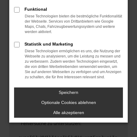
anderen Browser oder in einem privaten
Fenster?
Funktional
Diese Technologien bieten die bestmögliche Funktionalität
Starte dein Gerät neu.
der Webseite. Services von Drittanbietern wie Google
Das kann manchmal helfen, vorübergehende
Maps, Chats, Fahrzeugbewertungssystem und weitere
Probleme zu beheben.
werden aktiviert.
Stelle sicher, dass dein Browser und dein
Statistik und Marketing
Betriebssystem auf dem neuesten Stand
Diese Technologien ermöglichen es uns, die Nutzung der
sind.
Webseite zu analysieren, um die Leistung zu messen und
Veraltete Software birgt nicht nur ein
zu verbessern. Zudem werden Technologien eingesetzt,
Sicherheitsrisiko, sondern kann auch dazu
die von dritten Werbetreibenden verwendet werden, um
Sie auf anderen Webseiten zu verfolgen und um Anzeigen
führen, dass bestimmte Funktionen nicht mehr
zu schalten, die für Ihre Interessen relevant sind.
unterstützt werden.
Wende dich an den Webseitenbetreiber.
Speichern
Wenn du alle oben genannten Schritte versucht
hast, kontaktiere uns bitte. Wir werden
Optionale Cookies ablehnen
versuchen, das Problem zu beheben. Du kannst
Alle akzeptieren
uns diesen Text schicken, um uns bei der
Fehlersuche zu unterstützen: