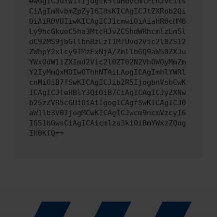
ewogICJuYW1lIjogIk5ldHdvcmtFcnJvciIs
CiAgImNvbmZpZyI6IHsKICAgICJtZXRob2Qi
OiAiR0VUIiwKICAgICJ1cmwiOiAiaHR0cHM6
Ly9hcGkueC5ha3MtcHJvZC5hdWRhcmlzLm5l
dC92MS9jbGllbnRzLzI1MTUvd2Vic2l0ZS12
ZWhpY2xlcy9TMzExNjA/ZmllbGQ9aW50ZXJu
YWxOdW1iZXImd2Vic2l0ZT02N2VhOWQyMmZm
Y2IyMmQxMDIwOThhNTAiLAogICAgImhlYWRl
cnMiOiB7fSwKICAgICJib2R5IjogbnVsbCwK
ICAgICJleHBlY3QiOiB7CiAgICAgICJyZXNw
b25zZVR5cGUiOiAiIgogICAgfSwKICAgICJ0
aW1lb3V0IjogMCwKICAgICJwcm9ncmVzcyI6
IG51bGwsCiAgICAicmlza3kiOiBmYWxzZQog
IH0KfQ==