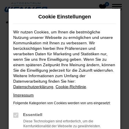
0
Zum
MENÜ
Hauptinhalt
Cookie Einstellungen
springen
Startseite
Fahrzeuge
Fahrzeug-Showroom
Wir nutzen Cookies, um Ihnen die bestmögliche
Nutzung unserer Webseite zu ermöglichen und unsere
Kommunikation mit Ihnen zu verbessern. Wir
Fehler: Network Error
berücksichtigen hierbei Ihre Präferenzen und
verarbeiten Daten für Marketing und Statistiken nur,
Beim Laden ist ein Fehler aufgetreten.
wenn Sie uns Ihre Einwilligung geben. Wenn Sie zu
einem späteren Zeitpunkt Ihre Meinung ändern, können
Hier sind ein paar Tipps, die dir helfen können:
Sie die Einwilligung jederzeit für die Zukunft widerrufen.
Weitere Informationen zum Umfang der
Überprüfe deine Firewall und deine
Datenverarbeitung finden Sie hier:
Internetverbindung.
Datenschutzerklärung
,
Cookie-Richtlinie
.
Laden andere Webseiten, zum Beispiel deine
Impressum
Suchmaschine?
Folgende Kategorien von Cookies werden von uns eingesetzt:
Prüfe deine Browsererweiterungen.
Manche Erweiterungen, wie Werbeblocker,
Essentiell
können das Laden bestimmter Seiten
Diese Technologien sind erforderlich, um die
verhindern. Funktioniert die Seite in einem
Kernfunktionalität der Webseite zu gewährleisten.