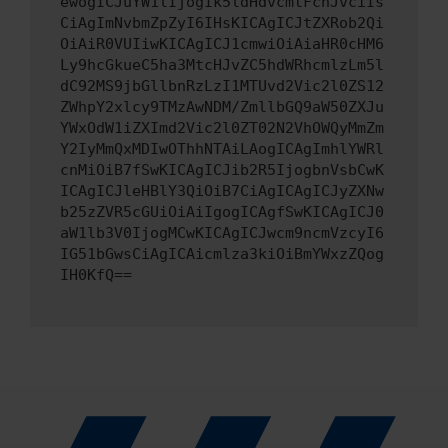
ewogICJuYW1lIjogIk5ldHdvcmtFcnJvciIs
CiAgImNvbmZpZyI6IHsKICAgICJtZXRob2Qi
OiAiR0VUIiwKICAgICJ1cmwiOiAiaHR0cHM6
Ly9hcGkueC5ha3MtcHJvZC5hdWRhcmlzLm5l
dC92MS9jbGllbnRzLzI1MTUvd2Vic2l0ZS12
ZWhpY2xlcy9TMzAwNDM/ZmllbGQ9aW50ZXJu
YWxOdW1iZXImd2Vic2l0ZT02N2VhOWQyMmZm
Y2IyMmQxMDIwOThhNTAiLAogICAgImhlYWRl
cnMiOiB7fSwKICAgICJib2R5IjogbnVsbCwK
ICAgICJleHBlY3QiOiB7CiAgICAgICJyZXNw
b25zZVR5cGUiOiAiIgogICAgfSwKICAgICJ0
aW1lb3V0IjogMCwKICAgICJwcm9ncmVzcyI6
IG51bGwsCiAgICAicmlza3kiOiBmYWxzZQog
IH0KfQ==