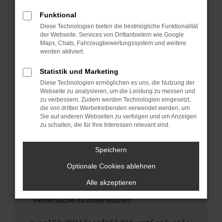
anderen Browser oder in einem privaten
Fenster?
Funktional
Diese Technologien bieten die bestmögliche Funktionalität
Starte dein Gerät neu.
der Webseite. Services von Drittanbietern wie Google
Das kann manchmal helfen, vorübergehende
Maps, Chats, Fahrzeugbewertungssystem und weitere
Probleme zu beheben.
werden aktiviert.
Stelle sicher, dass dein Browser und dein
Statistik und Marketing
Betriebssystem auf dem neuesten Stand
Diese Technologien ermöglichen es uns, die Nutzung der
sind.
Webseite zu analysieren, um die Leistung zu messen und
Veraltete Software birgt nicht nur ein
zu verbessern. Zudem werden Technologien eingesetzt,
Sicherheitsrisiko, sondern kann auch dazu
die von dritten Werbetreibenden verwendet werden, um
Sie auf anderen Webseiten zu verfolgen und um Anzeigen
führen, dass bestimmte Funktionen nicht mehr
zu schalten, die für Ihre Interessen relevant sind.
unterstützt werden.
Wende dich an den Webseitenbetreiber.
Speichern
Wenn du alle oben genannten Schritte versucht
hast, kontaktiere uns bitte. Wir werden
Optionale Cookies ablehnen
versuchen, das Problem zu beheben. Du kannst
Alle akzeptieren
uns diesen Text schicken, um uns bei der
Fehlersuche zu unterstützen: