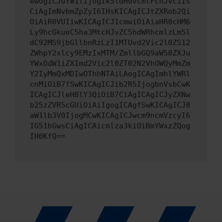
ewogICJuYW1lIjogIk5ldHdvcmtFcnJvciIs
CiAgImNvbmZpZyI6IHsKICAgICJtZXRob2Qi
OiAiR0VUIiwKICAgICJ1cmwiOiAiaHR0cHM6
Ly9hcGkueC5ha3MtcHJvZC5hdWRhcmlzLm5l
dC92MS9jbGllbnRzLzI1MTUvd2Vic2l0ZS12
ZWhpY2xlcy9EMzIxMTM/ZmllbGQ9aW50ZXJu
YWxOdW1iZXImd2Vic2l0ZT02N2VhOWQyMmZm
Y2IyMmQxMDIwOThhNTAiLAogICAgImhlYWRl
cnMiOiB7fSwKICAgICJib2R5IjogbnVsbCwK
ICAgICJleHBlY3QiOiB7CiAgICAgICJyZXNw
b25zZVR5cGUiOiAiIgogICAgfSwKICAgICJ0
aW1lb3V0IjogMCwKICAgICJwcm9ncmVzcyI6
IG51bGwsCiAgICAicmlza3kiOiBmYWxzZQog
IH0KfQ==