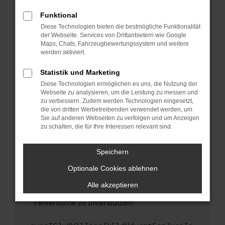
anderen Browser oder in einem privaten
Fenster?
Funktional
Diese Technologien bieten die bestmögliche Funktionalität
Starte dein Gerät neu.
der Webseite. Services von Drittanbietern wie Google
Das kann manchmal helfen, vorübergehende
Maps, Chats, Fahrzeugbewertungssystem und weitere
Probleme zu beheben.
werden aktiviert.
Stelle sicher, dass dein Browser und dein
Statistik und Marketing
Betriebssystem auf dem neuesten Stand
Diese Technologien ermöglichen es uns, die Nutzung der
sind.
Webseite zu analysieren, um die Leistung zu messen und
Veraltete Software birgt nicht nur ein
zu verbessern. Zudem werden Technologien eingesetzt,
Sicherheitsrisiko, sondern kann auch dazu
die von dritten Werbetreibenden verwendet werden, um
Sie auf anderen Webseiten zu verfolgen und um Anzeigen
führen, dass bestimmte Funktionen nicht mehr
zu schalten, die für Ihre Interessen relevant sind.
unterstützt werden.
Wende dich an den Webseitenbetreiber.
Speichern
Wenn du alle oben genannten Schritte versucht
hast, kontaktiere uns bitte. Wir werden
Optionale Cookies ablehnen
versuchen, das Problem zu beheben. Du kannst
Alle akzeptieren
uns diesen Text schicken, um uns bei der
Fehlersuche zu unterstützen: