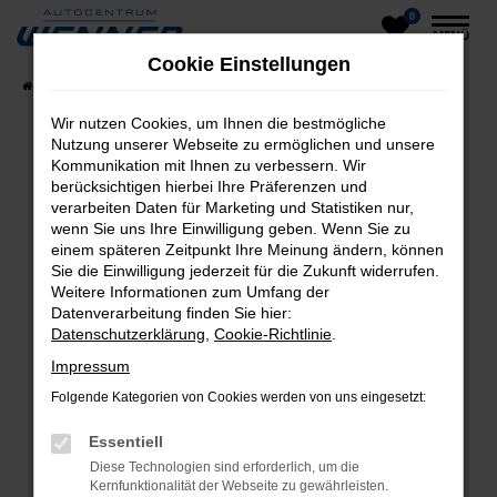
0
Zum
MENÜ
Hauptinhalt
Cookie Einstellungen
springen
Startseite
Fahrzeuge
Fahrzeug-Showroom
Wir nutzen Cookies, um Ihnen die bestmögliche
Nutzung unserer Webseite zu ermöglichen und unsere
Kommunikation mit Ihnen zu verbessern. Wir
Fehler: Network Error
berücksichtigen hierbei Ihre Präferenzen und
verarbeiten Daten für Marketing und Statistiken nur,
Beim Laden ist ein Fehler aufgetreten.
wenn Sie uns Ihre Einwilligung geben. Wenn Sie zu
einem späteren Zeitpunkt Ihre Meinung ändern, können
Hier sind ein paar Tipps, die dir helfen können:
Sie die Einwilligung jederzeit für die Zukunft widerrufen.
Weitere Informationen zum Umfang der
Überprüfe deine Firewall und deine
Datenverarbeitung finden Sie hier:
Internetverbindung.
Datenschutzerklärung
,
Cookie-Richtlinie
.
Laden andere Webseiten, zum Beispiel deine
Impressum
Suchmaschine?
Folgende Kategorien von Cookies werden von uns eingesetzt:
Prüfe deine Browsererweiterungen.
Manche Erweiterungen, wie Werbeblocker,
Essentiell
können das Laden bestimmter Seiten
Diese Technologien sind erforderlich, um die
verhindern. Funktioniert die Seite in einem
Kernfunktionalität der Webseite zu gewährleisten.