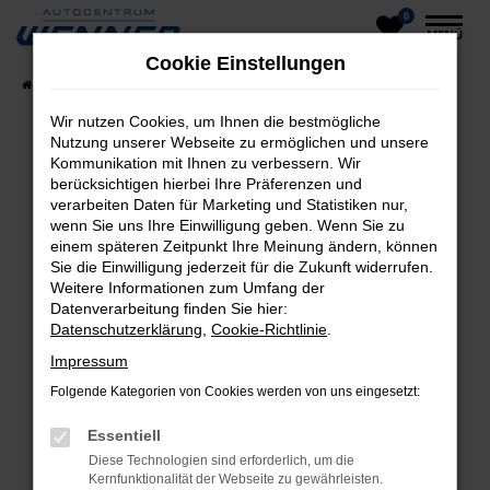
0
Zum
MENÜ
Hauptinhalt
Cookie Einstellungen
springen
Startseite
Fahrzeuge
Fahrzeug-Showroom
Wir nutzen Cookies, um Ihnen die bestmögliche
Nutzung unserer Webseite zu ermöglichen und unsere
Kommunikation mit Ihnen zu verbessern. Wir
Fehler: Network Error
berücksichtigen hierbei Ihre Präferenzen und
verarbeiten Daten für Marketing und Statistiken nur,
Beim Laden ist ein Fehler aufgetreten.
wenn Sie uns Ihre Einwilligung geben. Wenn Sie zu
einem späteren Zeitpunkt Ihre Meinung ändern, können
Hier sind ein paar Tipps, die dir helfen können:
Sie die Einwilligung jederzeit für die Zukunft widerrufen.
Weitere Informationen zum Umfang der
Überprüfe deine Firewall und deine
Datenverarbeitung finden Sie hier:
Internetverbindung.
Datenschutzerklärung
,
Cookie-Richtlinie
.
Laden andere Webseiten, zum Beispiel deine
Impressum
Suchmaschine?
Folgende Kategorien von Cookies werden von uns eingesetzt:
Prüfe deine Browsererweiterungen.
Manche Erweiterungen, wie Werbeblocker,
Essentiell
können das Laden bestimmter Seiten
Diese Technologien sind erforderlich, um die
verhindern. Funktioniert die Seite in einem
Kernfunktionalität der Webseite zu gewährleisten.