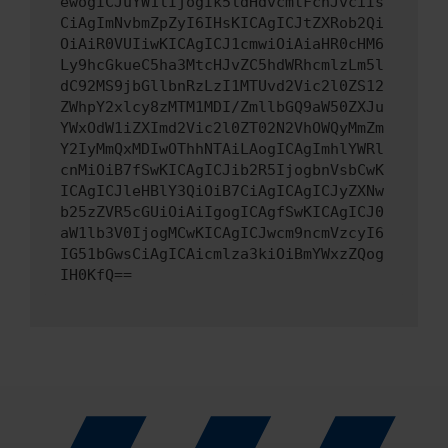
ewogICJuYW1lIjogIk5ldHdvcmtFcnJvciIs
CiAgImNvbmZpZyI6IHsKICAgICJtZXRob2Qi
OiAiR0VUIiwKICAgICJ1cmwiOiAiaHR0cHM6
Ly9hcGkueC5ha3MtcHJvZC5hdWRhcmlzLm5l
dC92MS9jbGllbnRzLzI1MTUvd2Vic2l0ZS12
ZWhpY2xlcy8zMTM1MDI/ZmllbGQ9aW50ZXJu
YWxOdW1iZXImd2Vic2l0ZT02N2VhOWQyMmZm
Y2IyMmQxMDIwOThhNTAiLAogICAgImhlYWRl
cnMiOiB7fSwKICAgICJib2R5IjogbnVsbCwK
ICAgICJleHBlY3QiOiB7CiAgICAgICJyZXNw
b25zZVR5cGUiOiAiIgogICAgfSwKICAgICJ0
aW1lb3V0IjogMCwKICAgICJwcm9ncmVzcyI6
IG51bGwsCiAgICAicmlza3kiOiBmYWxzZQog
IH0KfQ==