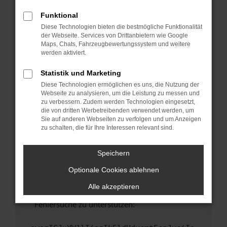
anderen Browser oder in einem privaten
Fenster?
Funktional
Diese Technologien bieten die bestmögliche Funktionalität
Starte dein Gerät neu.
der Webseite. Services von Drittanbietern wie Google
Das kann manchmal helfen, vorübergehende
Maps, Chats, Fahrzeugbewertungssystem und weitere
Probleme zu beheben.
werden aktiviert.
Stelle sicher, dass dein Browser und dein
Statistik und Marketing
Betriebssystem auf dem neuesten Stand
Diese Technologien ermöglichen es uns, die Nutzung der
sind.
Webseite zu analysieren, um die Leistung zu messen und
Veraltete Software birgt nicht nur ein
zu verbessern. Zudem werden Technologien eingesetzt,
Sicherheitsrisiko, sondern kann auch dazu
die von dritten Werbetreibenden verwendet werden, um
Sie auf anderen Webseiten zu verfolgen und um Anzeigen
führen, dass bestimmte Funktionen nicht mehr
zu schalten, die für Ihre Interessen relevant sind.
unterstützt werden.
Wende dich an den Webseitenbetreiber.
Speichern
Wenn du alle oben genannten Schritte versucht
hast, kontaktiere uns bitte. Wir werden
Optionale Cookies ablehnen
versuchen, das Problem zu beheben. Du kannst
Alle akzeptieren
uns diesen Text schicken, um uns bei der
Fehlersuche zu unterstützen: