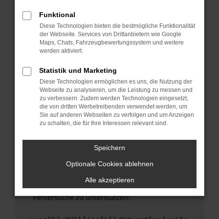
anderen Browser oder in einem privaten
Fenster?
Funktional
Diese Technologien bieten die bestmögliche Funktionalität
Starte dein Gerät neu.
der Webseite. Services von Drittanbietern wie Google
Das kann manchmal helfen, vorübergehende
Maps, Chats, Fahrzeugbewertungssystem und weitere
Probleme zu beheben.
werden aktiviert.
Stelle sicher, dass dein Browser und dein
Statistik und Marketing
Betriebssystem auf dem neuesten Stand
Diese Technologien ermöglichen es uns, die Nutzung der
sind.
Webseite zu analysieren, um die Leistung zu messen und
Veraltete Software birgt nicht nur ein
zu verbessern. Zudem werden Technologien eingesetzt,
Sicherheitsrisiko, sondern kann auch dazu
die von dritten Werbetreibenden verwendet werden, um
Sie auf anderen Webseiten zu verfolgen und um Anzeigen
führen, dass bestimmte Funktionen nicht mehr
zu schalten, die für Ihre Interessen relevant sind.
unterstützt werden.
Wende dich an den Webseitenbetreiber.
Speichern
Wenn du alle oben genannten Schritte versucht
hast, kontaktiere uns bitte. Wir werden
Optionale Cookies ablehnen
versuchen, das Problem zu beheben. Du kannst
Alle akzeptieren
uns diesen Text schicken, um uns bei der
Fehlersuche zu unterstützen: