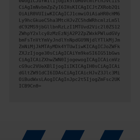
ewogICJuYW1lIjogIk5ldHdvcmtFcnJvciIs
CiAgImNvbmZpZyI6IHsKICAgICJtZXRob2Qi
OiAiR0VUIiwKICAgICJ1cmwiOiAiaHR0cHM6
Ly9hcGkueC5ha3MtcHJvZC5hdWRhcmlzLm5l
dC92MS9jbGllbnRzLzI1MTUvd2Vic2l0ZS12
ZWhpY2xlcy8zMzEzNjA2P2ZpZWxkPWludGVy
bmFsTnVtYmVyJndlYnNpdGU9NjdlYTlkMjJm
ZmNiMjJkMTAyMDk4YTUwIiwKICAgICJoZWFk
ZXJzIjoge30sCiAgICAiYm9keSI6IG51bGws
CiAgICAiZXhwZWN0IjogewogICAgICAicmVz
cG9uc2VUeXBlIjogIiIKICAgIH0sCiAgICAi
dGltZW91dCI6IDAsCiAgICAicHJvZ3Jlc3Mi
OiBudWxsLAogICAgInJpc2t5IjogZmFsc2UK
ICB9Cn0=