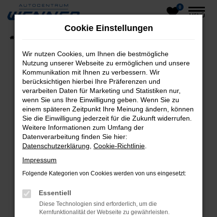
0
Zum
MENÜ
Hauptinhalt
Cookie Einstellungen
springen
Startseite
Fahrzeuge
Fahrzeug-Showroom
Wir nutzen Cookies, um Ihnen die bestmögliche
Nutzung unserer Webseite zu ermöglichen und unsere
Kommunikation mit Ihnen zu verbessern. Wir
Fehler: Network Error
berücksichtigen hierbei Ihre Präferenzen und
verarbeiten Daten für Marketing und Statistiken nur,
Beim Laden ist ein Fehler aufgetreten.
wenn Sie uns Ihre Einwilligung geben. Wenn Sie zu
einem späteren Zeitpunkt Ihre Meinung ändern, können
Hier sind ein paar Tipps, die dir helfen können:
Sie die Einwilligung jederzeit für die Zukunft widerrufen.
Weitere Informationen zum Umfang der
Überprüfe deine Firewall und deine
Datenverarbeitung finden Sie hier:
Internetverbindung.
Datenschutzerklärung
,
Cookie-Richtlinie
.
Laden andere Webseiten, zum Beispiel deine
Impressum
Suchmaschine?
Folgende Kategorien von Cookies werden von uns eingesetzt:
Prüfe deine Browsererweiterungen.
Manche Erweiterungen, wie Werbeblocker,
Essentiell
können das Laden bestimmter Seiten
Diese Technologien sind erforderlich, um die
verhindern. Funktioniert die Seite in einem
Kernfunktionalität der Webseite zu gewährleisten.