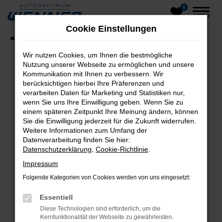
0
Zum
MENÜ
Hauptinhalt
Cookie Einstellungen
springen
Startseite
Fahrzeuge
Fahrzeug-Showroom
Wir nutzen Cookies, um Ihnen die bestmögliche
Nutzung unserer Webseite zu ermöglichen und unsere
Kommunikation mit Ihnen zu verbessern. Wir
Fehler: Network Error
berücksichtigen hierbei Ihre Präferenzen und
verarbeiten Daten für Marketing und Statistiken nur,
Beim Laden ist ein Fehler aufgetreten.
wenn Sie uns Ihre Einwilligung geben. Wenn Sie zu
einem späteren Zeitpunkt Ihre Meinung ändern, können
Hier sind ein paar Tipps, die dir helfen können:
Sie die Einwilligung jederzeit für die Zukunft widerrufen.
Weitere Informationen zum Umfang der
Überprüfe deine Firewall und deine
Datenverarbeitung finden Sie hier:
Internetverbindung.
Datenschutzerklärung
,
Cookie-Richtlinie
.
Laden andere Webseiten, zum Beispiel deine
Impressum
Suchmaschine?
Folgende Kategorien von Cookies werden von uns eingesetzt:
Prüfe deine Browsererweiterungen.
Manche Erweiterungen, wie Werbeblocker,
Essentiell
können das Laden bestimmter Seiten
Diese Technologien sind erforderlich, um die
verhindern. Funktioniert die Seite in einem
Kernfunktionalität der Webseite zu gewährleisten.