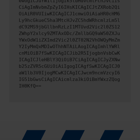
ewogICJuYW1lIjogIk5ldHdvcmtFcnJvciIs
CiAgImNvbmZpZyI6IHsKICAgICJtZXRob2Qi
OiAiR0VUIiwKICAgICJ1cmwiOiAiaHR0cHM6
Ly9hcGkueC5ha3MtcHJvZC5hdWRhcmlzLm5l
dC92MS9jbGllbnRzLzI1MTUvd2Vic2l0ZS12
ZWhpY2xlcy9ZMTAxODc/ZmllbGQ9aW50ZXJu
YWxOdW1iZXImd2Vic2l0ZT02N2VhOWQyMmZm
Y2IyMmQxMDIwOThhNTAiLAogICAgImhlYWRl
cnMiOiB7fSwKICAgICJib2R5IjogbnVsbCwK
ICAgICJleHBlY3QiOiB7CiAgICAgICJyZXNw
b25zZVR5cGUiOiAiIgogICAgfSwKICAgICJ0
aW1lb3V0IjogMCwKICAgICJwcm9ncmVzcyI6
IG51bGwsCiAgICAicmlza3kiOiBmYWxzZQog
IH0KfQ==