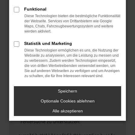
anderen Browser oder in einem privaten
Fenster?
Funktional
Diese Technologien bieten die bestmögliche Funktionalität
Starte dein Gerät neu.
der Webseite. Services von Drittanbietern wie Google
Das kann manchmal helfen, vorübergehende
Maps, Chats, Fahrzeugbewertungssystem und weitere
Probleme zu beheben.
werden aktiviert.
Stelle sicher, dass dein Browser und dein
Statistik und Marketing
Betriebssystem auf dem neuesten Stand
Diese Technologien ermöglichen es uns, die Nutzung der
sind.
Webseite zu analysieren, um die Leistung zu messen und
Veraltete Software birgt nicht nur ein
zu verbessern. Zudem werden Technologien eingesetzt,
Sicherheitsrisiko, sondern kann auch dazu
die von dritten Werbetreibenden verwendet werden, um
Sie auf anderen Webseiten zu verfolgen und um Anzeigen
führen, dass bestimmte Funktionen nicht mehr
zu schalten, die für Ihre Interessen relevant sind.
unterstützt werden.
Wende dich an den Webseitenbetreiber.
Speichern
Wenn du alle oben genannten Schritte versucht
hast, kontaktiere uns bitte. Wir werden
Optionale Cookies ablehnen
versuchen, das Problem zu beheben. Du kannst
Alle akzeptieren
uns diesen Text schicken, um uns bei der
Fehlersuche zu unterstützen: